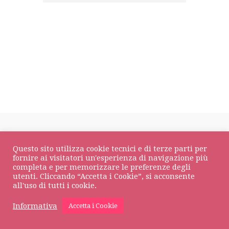
Questo sito utilizza cookie tecnici e di terze parti per
DOLCOS Srl
© Tutti i diritti riservati • P.IVA 01709930133
fornire ai visitatori un'esperienza di navigazione più
completa e per memorizzare le preferenze degli
Privacy Policy
•
Cookie Policy
utenti. Cliccando “Accetta i Cookie”, si acconsente
all'uso di tutti i cookie.
Informativa
Accetta i Cookie