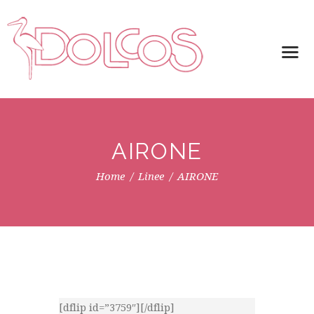
AIRONE
Home
Linee
AIRONE
[dflip id=”3759″][/dflip]