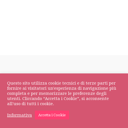
DOLCOS Srl
© Tutti i diritti riservati • P.IVA 01709930133
Questo sito utilizza cookie tecnici e di terze parti per
Privacy Policy
•
Cookie Policy
fornire ai visitatori un'esperienza di navigazione più
completa e per memorizzare le preferenze degli
utenti. Cliccando “Accetta i Cookie”, si acconsente
all'uso di tutti i cookie.
Informativa
Accetta i Cookie