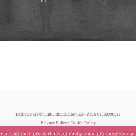
DOLCOS Srl
© Tutti i diritti riservati • P.IVA 01709930133
Privacy Policy
•
Cookie Policy
nire ai visitatori un'esperienza di navigazione più completa e pe